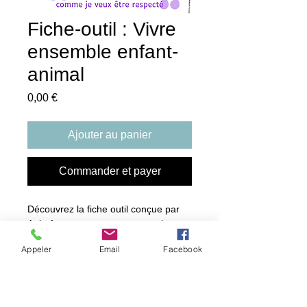
Fiche-outil : Vivre
ensemble enfant-
animal
Prix
0,00 €
Ajouter au panier
Commander et payer
Découvrez la fiche outil conçue par
Animômes pour accompagner les
familles dans l’harmonisation de la vie
Appeler
Email
Facebook
quotidienne entre enfants et animaux
de compagnie. Cette fiche outil
Format
rappelle les règles simples à mettre
en place à la maison pour une
PDF