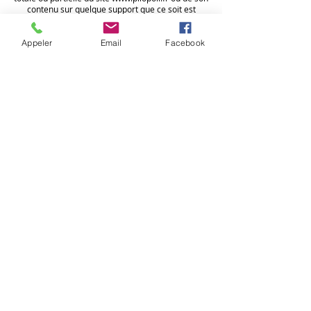
contenu sur quelque support que ce soit est
strictement interdite sauf autorisation expresse
d'Anne-Sophie Avocat.
Appeler
Email
Facebook
Médiateur de la consommation en cas de litige
Dans le cadre de l’obligation de désignation d’un
médiateur de la consommation, nous désignons le
médiateur rattaché au SNPCC :
CM2C
14 rue Saint Jean – 75017 PARIS
www.mediateurprofessionchienchat.fr
secretariat-conso@contact-snpcc.com
HAUT
CGV/CGU
Mentions légales
Politique de confidentialité
et coockies
Dossier de presse
© 2026 par Anne-Sophie Avocat,
Animômes.