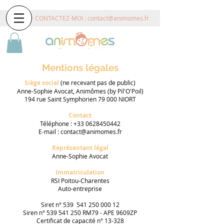
CONTACTEZ-MOI :
contact@animomes.fr
Mentions légales
Siège social
(ne recevant pas de public)
Anne-Sophie Avocat, Animômes (by Pil'O'Poil)
194 rue Saint Symphorien 79 000 NIORT
Contact
Téléphone :
+33 0628450442
E-mail :
contact@animomes.fr
Représentant légal
Anne-Sophie Avocat
Immatriculation
RSI Poitou-Charentes
Auto-entreprise
Siret n° 539
541 250 000 12
Siren n° 539 541 250 RM79 - APE 9609ZP
Certificat de capacité n° 13-328