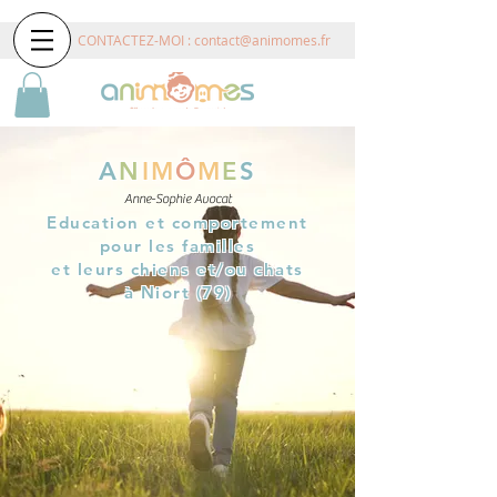
CONTACTEZ-MOI :
contact@animomes.fr
A
N
IM
Ô
M
E
S
Anne-Sophie Avocat
Education et comportement
pour les familles
et leurs chiens et/ou chats
à Niort (79)