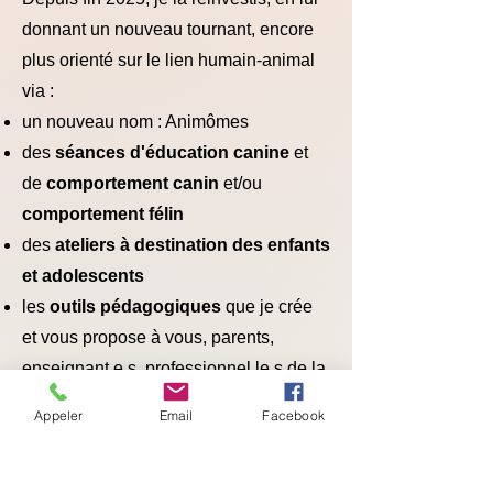
donnant un nouveau tournant, encore
plus orienté sur le lien humain-animal
via :
un nouveau nom : Animômes
des
séances d'éducation canine
et
de
comportement canin
et/ou
comportement félin
des
ateliers à destination des enfants
et adolescents
les
outils pédagogiques
que je crée
et vous propose à vous, parents,
enseignant.e.s, professionnel.le.s de la
petite enfance et/ou de l'adolescence,
Appeler
Email
Facebook
professionnel.le.s canin-félin, ...
En plus d'Animômes, je suis très