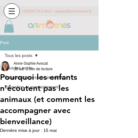
CONTACTEZ-MOI :
contact@animomes.fr
Post
Tous les posts
Anne-Sophie Avocat
Tous les posts
30 avr.
2 min de lecture
Pourquoi les enfants
Prévention morsures et griffures
n'écoutent pas les
Education et comportement
animaux (et comment les
accompagner avec
bienveillance)
Dernière mise à jour :
15 mai