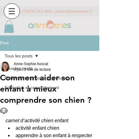
CONTACTEZ-MOI :
contact@animomes.fr
Post
Tous les posts
Anne-Sophie Avocat
Tous les posts
9 juil.
3 min de lecture
Comment aider son
Prévention morsures et griffures
enfant à mieux
Education et comportement
comprendre son chien ?
🐶
carnet d’activité chien enfant
activité enfant chien
apprendre à son enfant à respecter 