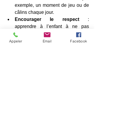
exemple, un moment de jeu ou de 
câlins chaque jour.
Encourager le respect
 : 
apprendre à l’enfant à ne pas 
déranger le chien quand il mange 
ou dort.
Appeler
Email
Facebook
Utiliser des récompenses
 : 
féliciter le chien et l’enfant quand 
ils adoptent un comportement 
approprié.
Observer ensemble
 : apprendre à 
reconnaître les émotions du chien 
pour mieux répondre à ses 
besoins.
Ces gestes simples favorisent une 
cohabitation harmonieuse et durable.