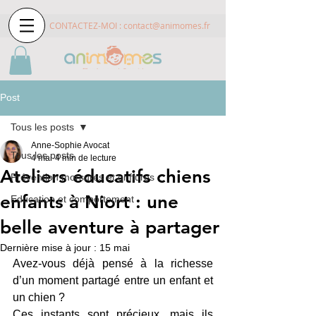
CONTACTEZ-MOI :
contact@animomes.fr
Post
Tous les posts
Anne-Sophie Avocat
Tous les posts
4 mai
4 min de lecture
Ateliers éducatifs chiens
Prévention morsures et griffures
enfants à Niort : une
Education et comportement
belle aventure à partager
Dernière mise à jour :
15 mai
Avez-vous déjà pensé à la richesse 
d’un moment partagé entre un enfant et 
un chien ?
Ces instants sont précieux, mais ils 